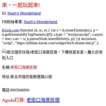
來、一起玩起來!
IG:
Nash's Wonderland
FB粉絲專業:
Nash's Wonderland
Klook.com
(function (d, sc, u) { var s = d.createElement(sc), p =
d.getElementsByTagName(sc)[0]; s.type = "text/javascript"; s.async
= true; s.src = u; p.parentNode.insertBefore(s, p); })( document,
"script", "https://affiliate.klook.com/widget/fetch-iframe-init.js" );
名稱:
老街口海景民宿
地址:新北市瑞芳區輕便路43號
電話:0905848890
Agoda訂房:
老街口海景民宿