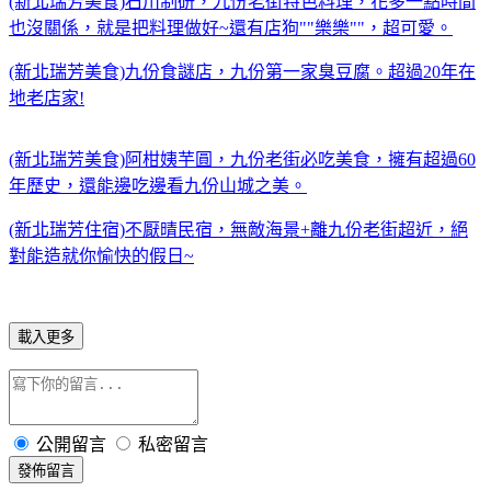
(新北瑞芳美食)石川制研，九份老街特色料理，花多一點時間
也沒關係，就是把料理做好~還有店狗""樂樂""，超可愛。
(新北瑞芳美食)九份食謎店，九份第一家臭豆腐。超過20年在
地老店家!
(新北瑞芳美食)阿柑姨芋圓，九份老街必吃美食，擁有超過60
年歷史，還能邊吃邊看九份山城之美。
(新北瑞芳住宿)不厭晴民宿，無敵海景+離九份老街超近，絕
對能造就你愉快的假日~
載入更多
公開留言
私密留言
發佈留言