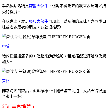
雖然餐點名稱是
辣醬大俠牛
，但對不會吃辣的我來說是可以接
受的程度~
在味道上，就是
經典大俠牛
再加上一點點辣的風味。喜歡重口
味或者多層次的朋友，這款很推薦!
中薯
給的份量還滿多的，吃起來酥酥脆脆。若是搭配短褲還能免費
加大~
青檸
非常清爽的飲品，淡淡檸檬香伴隨著些許氣泡，大熱天得很適
合來上一杯!
新莊美食推薦:)