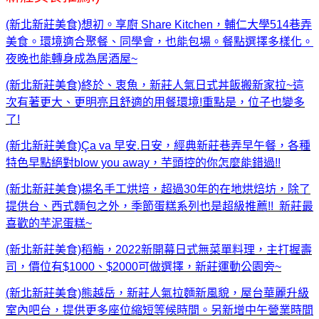
(新北新莊美食)想初。享廚 Share Kitchen，輔仁大學514巷弄
美食。環境適合聚餐、同學會，也能包場。餐點選擇多樣化。
夜晚也能轉身成為居酒屋~
(新北新莊美食)終於、衷魚，新莊人氣日式丼飯搬新家拉~這
次有著更大、更明亮且舒適的用餐環境!重點是，位子也變多
了!
(新北新莊美食)Ça va 早安.日安，經典新莊巷弄早午餐，各種
特色早點絕對blow you away，芋頭控的你怎麼能錯過!!
(新北新莊美食)揚名手工烘培，超過30年的在地烘焙坊，除了
提供台、西式麵包之外，季節蛋糕系列也是超級推薦!! 新莊最
喜歡的芋泥蛋糕~
(新北新莊美食)稻鮨，2022新開幕日式無菜單料理，主打握壽
司，價位有$1000、$2000可做選擇，新莊運動公園旁~
(新北新莊美食)熊越岳，新莊人氣拉麵新風貌，屋台華麗升級
室內吧台，提供更多座位縮短等候時間。另新增中午營業時間