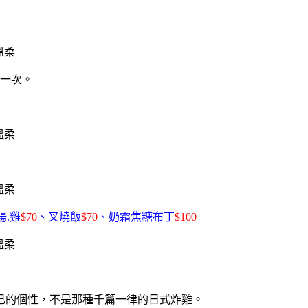
一次。
揚.雞
$70
、叉燒飯
$70
、奶霜焦糖布丁
$100
己的個性，不是那種千篇一律的日式炸雞。