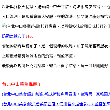
以雞與豚慢火精燉，湯頭鹹香中帶甘甜，清透卻層次豐富，香
入口溫潤，是那種會讓人安靜下來的滋味。豬叉燒油脂分布恰
奶霜焦糖布丁
$100
餐後的奶霜焦糖布丁，是一個很棒的收尾。布丁滑順富有層次
上層覆著帶有淡淡酒香的奶霜，輕盈不膩。
最後再以現刨巧克力點綴，微苦平衡了甜意，每一口都剛剛好
台北中山美食推薦:)
(台北中山美食)風川鰻魚-韓式烤鰻魚專賣店。台灣第一家韓
(台北中山美食)欣葉台菜南西店，使用當季最佳食材，並搭配