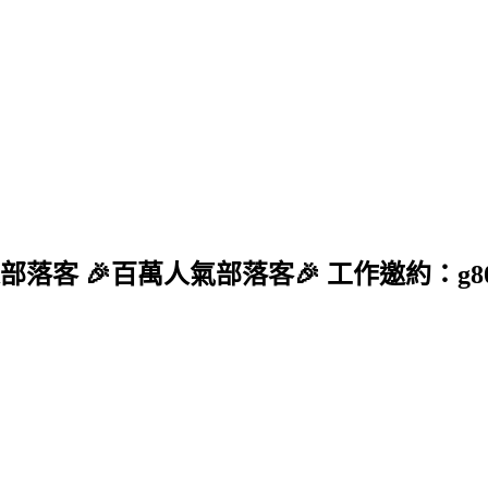
5食尚玩家部落客 🎉百萬人氣部落客🎉 工作邀約：g804