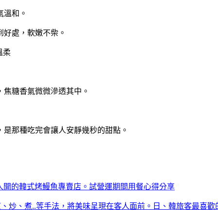
氣溫和。
到好處，軟嫩不柴。
，焦糖香氣微微滲透其中。
，是那種吃完會讓人安靜幾秒的甜點。
國人開的韓式烤鰻魚專賣店。試營運期間用餐心得分享
煎、炒、煮..等手法，將美味呈現在客人面前。日、韓旅客最喜歡