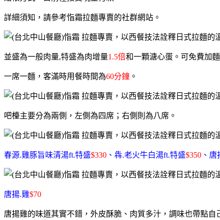
詳細須知，請參考恉霜拉麵專賣的社群網站。
並盛為一般肉量,特盛為肉增量
1.5倍
和一顆溏心蛋。可免費加麵
一席一麵，客滿時用餐時間為
60分鐘
。
吧檯主要分為兩側，左側為四席；右側則為八席。
春源.雞豚旨味清湯ft.特盛
$330
、犇.老火牛白湯ft.特盛
$350
、唐
唐揚.雞
$70
唐揚雞的味道其實不錯，外皮酥脆、肉質多汁，調味也帶點自