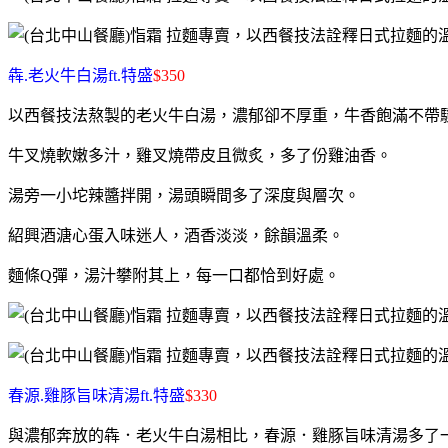
犇.老火牛白湯ft.特盛
$350
以西餐技法熬製的老火牛白湯，濃郁卻不厚重，牛香飽滿不帶
牛叉燒軟嫩多汁，雞叉燒帶皮且微炙，多了份雞油香。
湯旁一小坨辣醬拌開，湯頭瞬間多了深度與層次。
紹興酒溏心蛋入味迷人，酒香淡淡，餘韻溫柔。
麵條Q彈，湯汁攀附其上，每一口都恰到好處。
春源.雞豚旨味清湯ft.特盛
$330
與濃郁奔放的犇．老火牛白湯相比，春源．雞豚旨味清湯多了