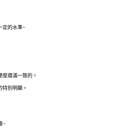
一定的水準~
硬度還滿一致的。
的特別明顯。
錯~