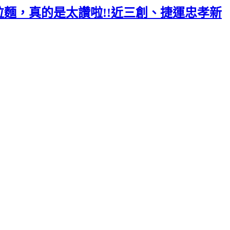
麵，真的是太讚啦!!近三創、捷運忠孝新