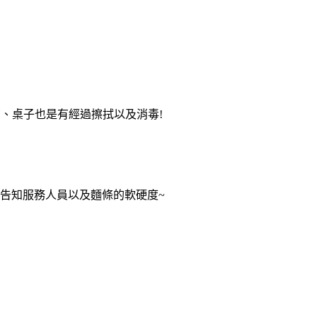
亮、桌子也是有經過擦拭以及消毒!
候告知服務人員以及麵條的軟硬度~