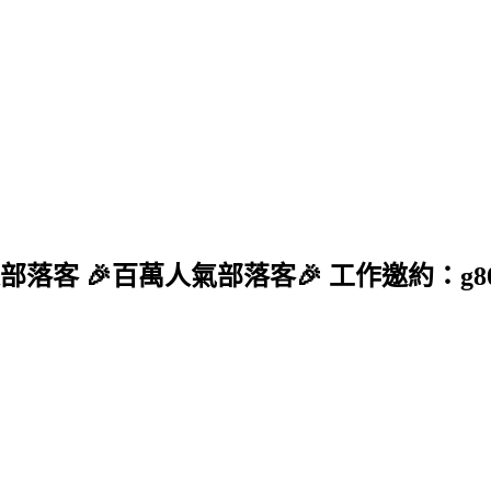
5食尚玩家部落客 🎉百萬人氣部落客🎉 工作邀約：g804