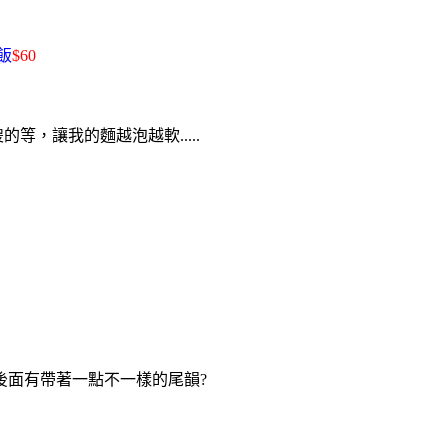
飯
$60
等，讓我的麵越泡越軟.....
後面有帶著一點不一樣的尾韻?