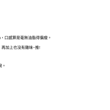
)，口感算是毫無油脂得偏瘦。
，再加上也沒有雞味~推!
碗。