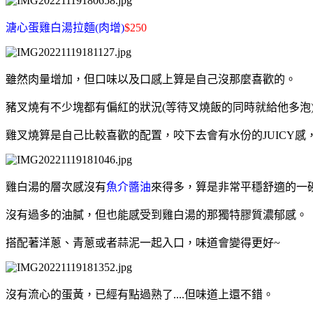
溏心蛋雞白湯拉麵(肉增)
$250
雖然肉量增加，但口味以及口感上算是自己沒那麼喜歡的。
豬叉燒有不少塊都有偏紅的狀況(等待叉燒飯的同時就給他多泡
雞叉燒算是自己比較喜歡的配置，咬下去會有水份的JUICY感
雞白湯的層次感沒有
魚介醬油
來得多，算是非常平穩舒適的一
沒有過多的油膩，但也能感受到雞白湯的那獨特膠質濃郁感。
搭配著洋蔥、青蔥或者蒜泥一起入口，味道會變得更好~
沒有流心的蛋黃，已經有點過熟了....但味道上還不錯。